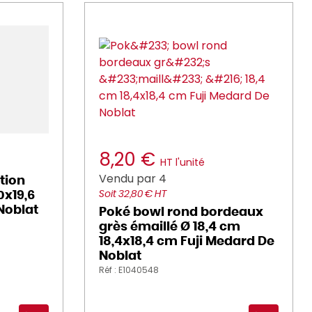
8,20 €
HT l'unité
Vendu par 4
tion
0x19,6
Soit 32,80 € HT
Noblat
Poké bowl rond bordeaux
grès émaillé Ø 18,4 cm
18,4x18,4 cm Fuji Medard De
Noblat
Réf : E1040548