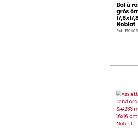
Bol à r
grès ém
17,8x17
Noblat
Réf : E1040