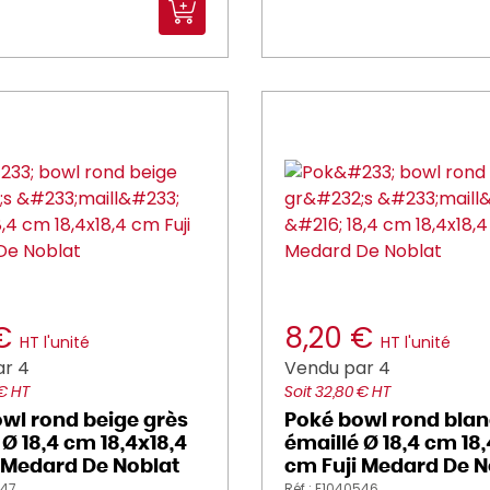
 €
8,20 €
HT l'unité
HT l'unité
ar 4
Vendu par 4
 € HT
Soit 32,80 € HT
wl rond beige grès
Poké bowl rond blan
 Ø 18,4 cm 18,4x18,4
émaillé Ø 18,4 cm 18,
 Medard De Noblat
cm Fuji Medard De N
547
Réf : E1040546