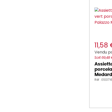
11,58
Vendu pa
Soit 69,48
Assiett
porcela
Medard
Réf : E10371