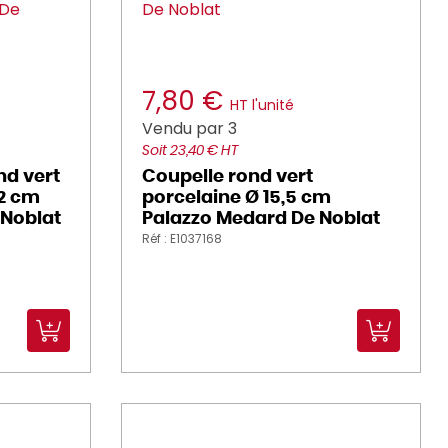
7,80 €
HT l'unité
Vendu par 3
Soit 23,40 € HT
nd vert
Coupelle rond vert
12 cm
porcelaine Ø 15,5 cm
Noblat
Palazzo Medard De Noblat
Réf : E1037168