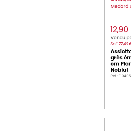
12,90
Vendu pa
Soit 77,40 
Assiett
grès ém
cm Pla
Noblat
Réf : E1040