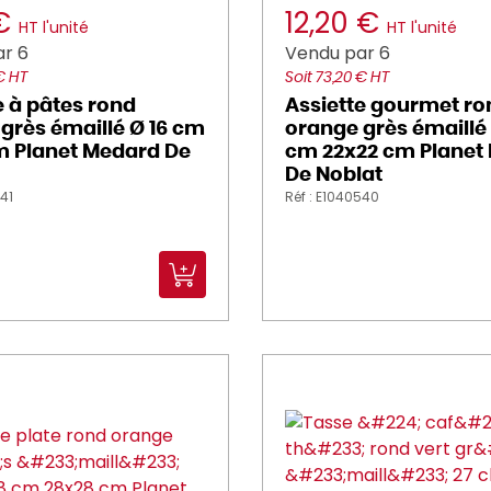
 €
12,20 €
HT l'unité
HT l'unité
r 6
Vendu par 6
€ HT
Soit 73,20 € HT
e à pâtes rond
Assiette gourmet ro
grès émaillé Ø 16 cm
orange grès émaillé
m Planet Medard De
cm 22x22 cm Planet
De Noblat
541
Réf : E1040540