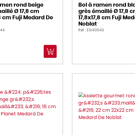
amen rond beige
Bol à ramen rond bl
aillé Ø 17,8 cm
grès émaillé Ø 17,8 
,8 cm Fuji Medard De
17,8x17,8 cm Fuji Me
Noblat
544
Réf : E1040543