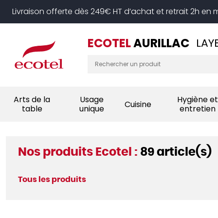
Panneau de gestion des cookies
Livraison offerte dès 249€ HT d’achat et retrait 2h en
ECOTEL
AURILLAC
LAY
Arts de la
Usage
Hygiène et
Cuisine
table
unique
entretien
Nos produits Ecotel :
89 article(s)
Tous les produits