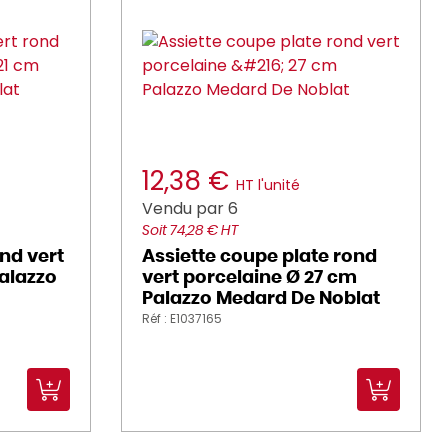
12,38 €
HT l'unité
Vendu par 6
Soit 74,28 € HT
ond vert
Assiette coupe plate rond
Palazzo
vert porcelaine Ø 27 cm
Palazzo Medard De Noblat
Réf : E1037165