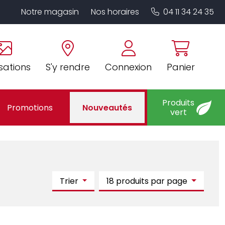
Notre magasin
Nos horaires
04 11 34 24 35
sations
S'y rendre
Connexion
Panier
Produits
Promotions
Nouveautés
vert
Trier
18 produits par page