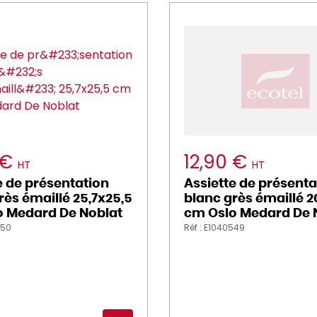
 €
12,90 €
HT
HT
e de présentation
Assiette de présenta
rès émaillé 25,7x25,5
blanc grès émaillé 2
o Medard De Noblat
cm Oslo Medard De 
550
Réf : E1040549