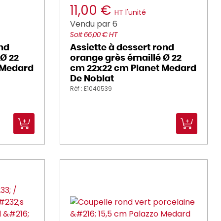
11,00 €
HT l'unité
Vendu par 6
Soit 66,00 € HT
nd
Assiette à dessert rond
 Ø 22
orange grès émaillé Ø 22
 Medard
cm 22x22 cm Planet Medard
De Noblat
Réf : E1040539