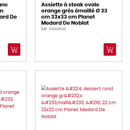
anc
Assiette à steak ovale
cm
orange grès émaillé Ø 33
dard De
cm 33x33 cm Planet
Medard De Noblat
Réf : E1040542