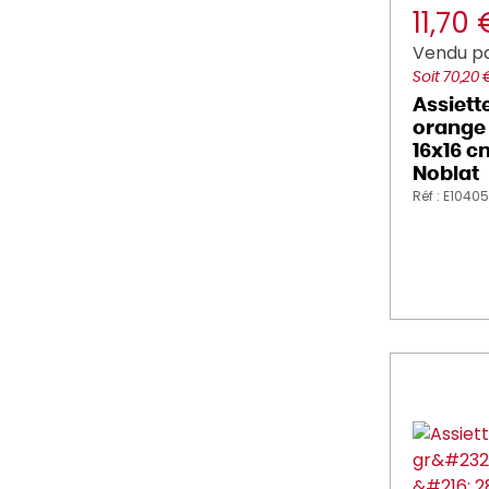
11,70
Vendu pa
Soit 70,20 
Assiett
orange 
16x16 c
Noblat
Réf : E1040