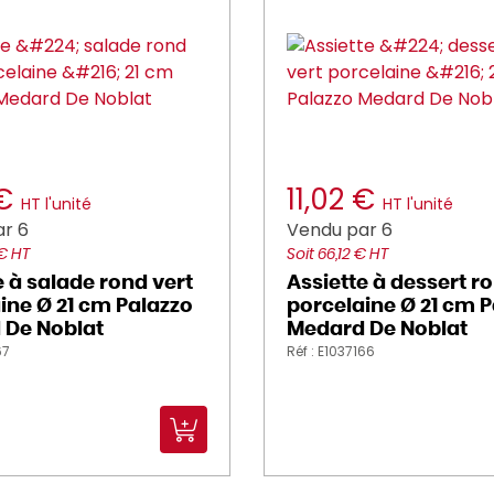
 €
11,02 €
HT l'unité
HT l'unité
r 6
Vendu par 6
 € HT
Soit 66,12 € HT
e à salade rond vert
Assiette à dessert r
ine Ø 21 cm Palazzo
porcelaine Ø 21 cm 
 De Noblat
Medard De Noblat
67
Réf : E1037166