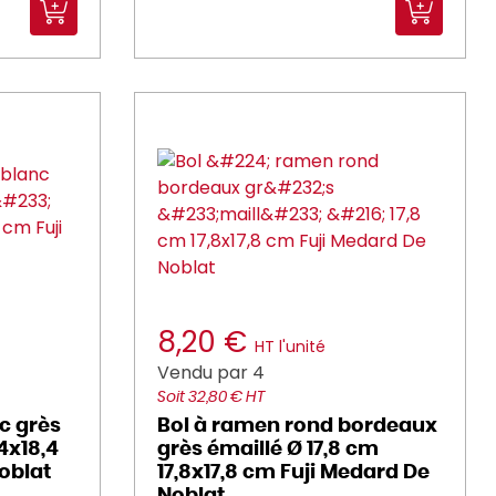
8,20 €
HT l'unité
Vendu par 4
Soit 32,80 € HT
c grès
Bol à ramen rond bordeaux
4x18,4
grès émaillé Ø 17,8 cm
oblat
17,8x17,8 cm Fuji Medard De