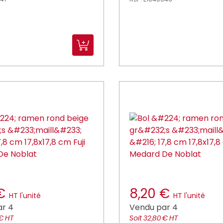
 €
8,20 €
HT l'unité
HT l'unité
ar 4
Vendu par 4
 € HT
Soit 32,80 € HT