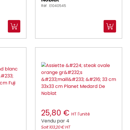
Noblat
Réf : E1040545
25,80 €
HT l'unité
Vendu par 4
Soit 103,20 € HT