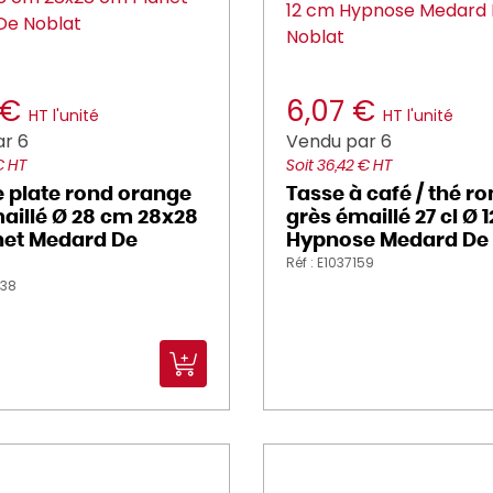
 €
6,07 €
HT l'unité
HT l'unité
r 6
Vendu par 6
€ HT
Soit 36,42 € HT
e plate rond orange
Tasse à café / thé ro
aillé Ø 28 cm 28x28
grès émaillé 27 cl Ø 
net Medard De
Hypnose Medard De 
Réf : E1037159
538