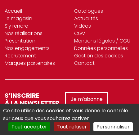
Accueil
Catalogues
Le magasin
Actualités
S'y rendre
Vidéos
Nos réalisations
CGV
Présentation
Mentions légales / CGU
Nos engagements
Données personnelles
Recrutement
Gestion des cookies
Marques partenaires
Contact
S’INSCRIRE
Je m'abonne
À LA NEWSLETTER
Ce site utilise des cookies et vous donne le contrôle
sur ceux que vous souhaitez activer
Tout accepter
Tout refuser
Personnaliser
Réalisé avec :