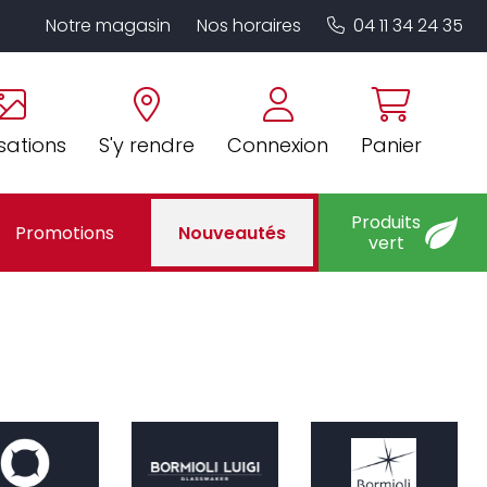
Notre magasin
Nos horaires
04 11 34 24 35
sations
S'y rendre
Connexion
Panier
Produits
Promotions
Nouveautés
vert