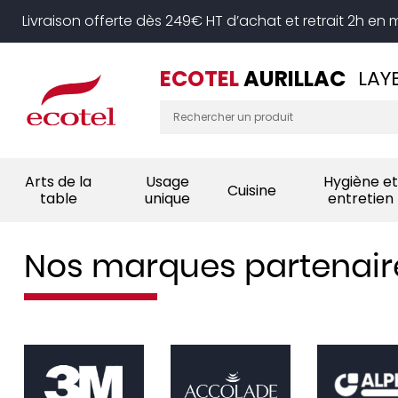
Panneau de gestion des cookies
Livraison offerte dès 249€ HT d’achat et retrait 2h en
ECOTEL
AURILLAC
LAY
Arts de la
Usage
Hygiène et
Cuisine
table
unique
entretien
Nos marques partenair