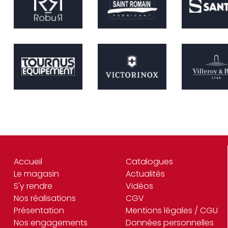
Accueil
Catalogues
Le magasin
Actualités
S'y rendre
Vidéos
Nos réalisations
CGV
Présentation
Mentions légales / CGU
Nos engagements
Données personnelles