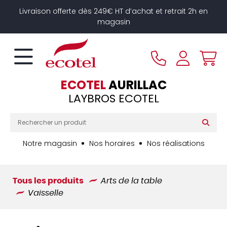
Panneau de gestion des cookies
Livraison offerte dès 249€ HT d’achat et retrait 2h en
magasin
ECOTEL
AURILLAC
LAYBROS ECOTEL
Notre magasin
Nos horaires
Nos réalisations
Tous les produits
Arts de la table
Vaisselle