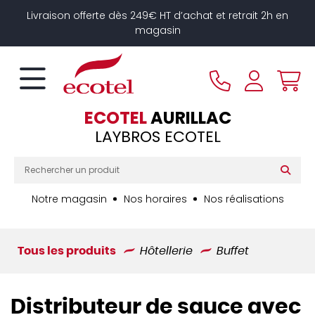
Panneau de gestion des cookies
Livraison offerte dès 249€ HT d’achat et retrait 2h en
magasin
ECOTEL
AURILLAC
LAYBROS ECOTEL
Notre magasin
Nos horaires
Nos réalisations
Tous les produits
Hôtellerie
Buffet
Distributeur de sauce avec