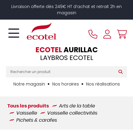
Panneau de gestion des cookies
Livraison offerte dès 249€ HT d’achat et retrait 2h en
magasin
ECOTEL
AURILLAC
LAYBROS ECOTEL
Notre magasin
Nos horaires
Nos réalisations
Tous les produits
Arts de la table
Vaisselle
Vaisselle collectivités
Pichets & carafes