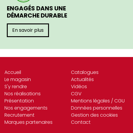
ENGAGÉS DANS UNE
DÉMARCHE DURABLE
En savoir plus
Accueil
Catalogues
Le magasin
Actualités
S'y rendre
Vidéos
Nos réalisations
CGV
Présentation
Mentions légales / CGU
Nos engagements
Données personnelles
Recrutement
Gestion des cookies
Marques partenaires
Contact