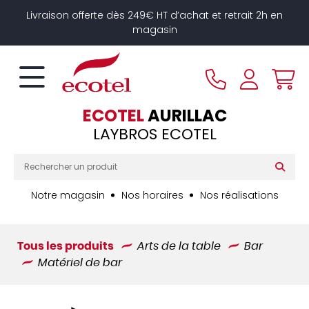
Panneau de gestion des cookies
Livraison offerte dès 249€ HT d’achat et retrait 2h en
magasin
ECOTEL
AURILLAC
LAYBROS ECOTEL
Notre magasin
Nos horaires
Nos réalisations
Tous les produits
Arts de la table
Bar
Matériel de bar