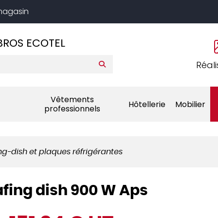
 magasin
BROS ECOTEL
Réali
Vêtements
Hôtellerie
Mobilier
professionnels
ng-dish et plaques réfrigérantes
afing dish 900 W Aps