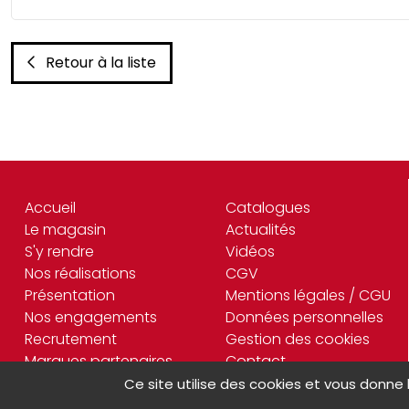
Retour à la liste
Accueil
Catalogues
Le magasin
Actualités
S'y rendre
Vidéos
Nos réalisations
CGV
Présentation
Mentions légales / CGU
Nos engagements
Données personnelles
Recrutement
Gestion des cookies
Marques partenaires
Contact
Ce site utilise des cookies et vous donne 