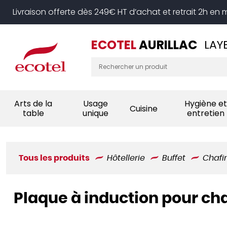
Panneau de gestion des cookies
Livraison offerte dès 249€ HT d’achat et retrait 2h en
ECOTEL
AURILLAC
LAY
Arts de la
Usage
Hygiène et
Cuisine
table
unique
entretien
Tous les produits
Hôtellerie
Buffet
Chafi
Plaque à induction pour ch