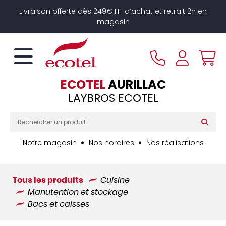
Panneau de gestion des cookies
Livraison offerte dès 249€ HT d’achat et retrait 2h en
magasin
ECOTEL
AURILLAC
LAYBROS ECOTEL
Notre magasin
Nos horaires
Nos réalisations
Tous les produits
Cuisine
Manutention et stockage
Bacs et caisses