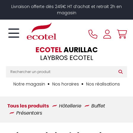
Panneau de gestion des cookies
Livraison offerte dès 249€ HT d’achat et retrait 2h en
magasin
ECOTEL
AURILLAC
LAYBROS ECOTEL
Notre magasin
Nos horaires
Nos réalisations
Tous les produits
Hôtellerie
Buffet
Présentoirs