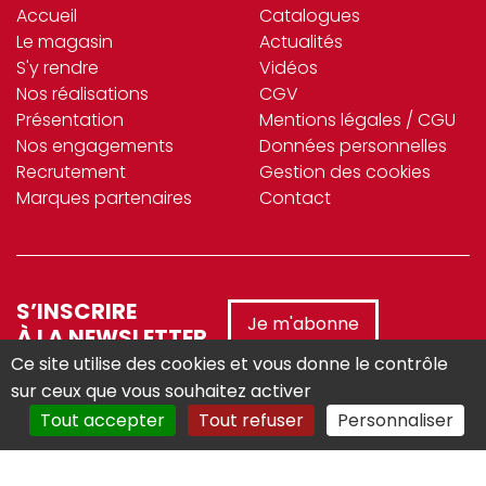
Accueil
Catalogues
Le magasin
Actualités
S'y rendre
Vidéos
Nos réalisations
CGV
Présentation
Mentions légales / CGU
Nos engagements
Données personnelles
Recrutement
Gestion des cookies
Marques partenaires
Contact
S’INSCRIRE
Je m'abonne
À LA NEWSLETTER
Ce site utilise des cookies et vous donne le contrôle
sur ceux que vous souhaitez activer
Tout accepter
Tout refuser
Personnaliser
Réalisé avec :