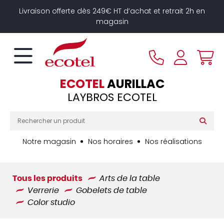
Panneau de gestion des cookies
Livraison offerte dès 249€ HT d’achat et retrait 2h en
magasin
ECOTEL
AURILLAC
LAYBROS ECOTEL
Notre magasin
Nos horaires
Nos réalisations
Tous les produits
Arts de la table
Verrerie
Gobelets de table
Color studio