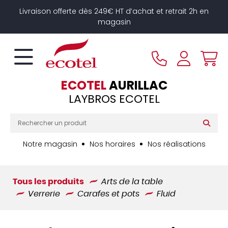
Panneau de gestion des cookies
Livraison offerte dès 249€ HT d’achat et retrait 2h en
magasin
ECOTEL
AURILLAC
LAYBROS ECOTEL
Notre magasin
Nos horaires
Nos réalisations
Tous les produits
Arts de la table
Verrerie
Carafes et pots
Fluid