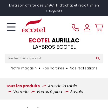
Panneau de gestion des cookies
Livraison offerte dès 249€ HT d’achat et retrait 2h en
magasin
ECOTEL
AURILLAC
LAYBROS ECOTEL
Notre magasin
Nos horaires
Nos réalisations
Tous les produits
Arts de la table
Verrerie
Verres à pied
Savoie