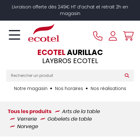
Panneau de gestion des cookies
Livraison offerte dès 249€ HT d’achat et retrait 2h en
magasin
ECOTEL
AURILLAC
LAYBROS ECOTEL
Notre magasin
Nos horaires
Nos réalisations
Tous les produits
Arts de la table
Verrerie
Gobelets de table
Norvege