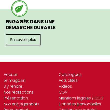
ENGAGÉS DANS UNE
DÉMARCHE DURABLE
En savoir plus
Accueil
Catalogues
Le magasin
Actualités
S'y rendre
Vidéos
Nos réalisations
CGV
Présentation
Mentions légales / CGU
Nos engagements
Données personnelles
Recrutement
Gestion des cookies