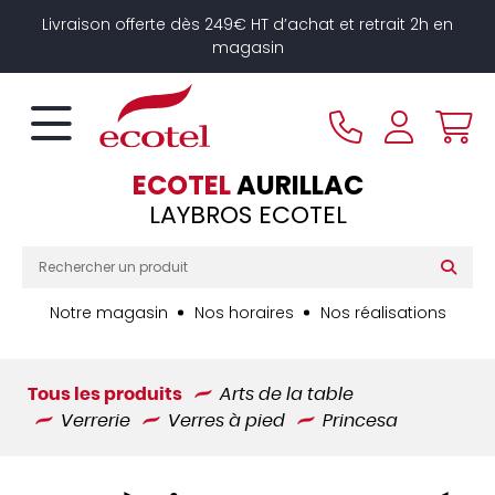
Panneau de gestion des cookies
Livraison offerte dès 249€ HT d’achat et retrait 2h en
magasin
ECOTEL
AURILLAC
LAYBROS ECOTEL
Notre magasin
Nos horaires
Nos réalisations
Tous les produits
Arts de la table
Verrerie
Verres à pied
Princesa