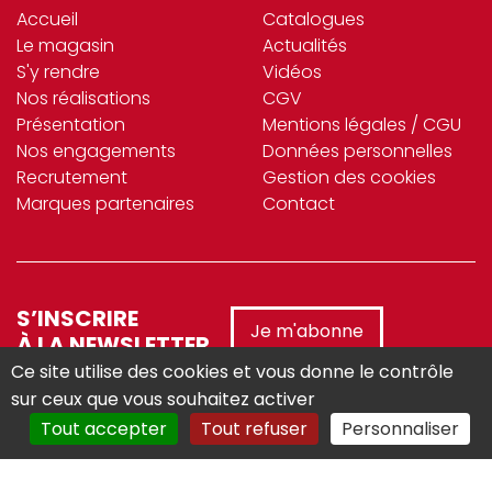
Accueil
Catalogues
Le magasin
Actualités
S'y rendre
Vidéos
Nos réalisations
CGV
Présentation
Mentions légales / CGU
Nos engagements
Données personnelles
Recrutement
Gestion des cookies
Marques partenaires
Contact
S’INSCRIRE
Je m'abonne
À LA NEWSLETTER
Ce site utilise des cookies et vous donne le contrôle
sur ceux que vous souhaitez activer
Tout accepter
Tout refuser
Personnaliser
Réalisé avec :