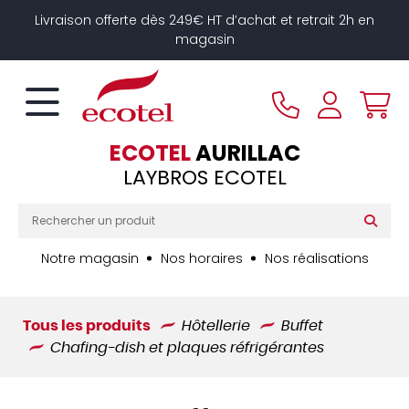
Panneau de gestion des cookies
Livraison offerte dès 249€ HT d’achat et retrait 2h en
magasin
ECOTEL
AURILLAC
LAYBROS ECOTEL
Notre magasin
Nos horaires
Nos réalisations
Tous les produits
Hôtellerie
Buffet
Chafing-dish et plaques réfrigérantes