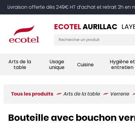
Panneau de gestion des cookies
Livraison offerte dès 249€ HT d’achat et retrait 2h en
ECOTEL
AURILLAC
LAY
Arts de la
Usage
Hygiène et
Cuisine
table
unique
entretien
Tous les produits
Arts de la table
Verrerie
Bouteille avec bouchon verr