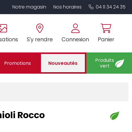
Notre magasin
Nos horaires
04 11 34 24 35
sations
S'y rendre
Connexion
Panier
Produits
Promotions
Nouveautés
vert
ioli Rocco