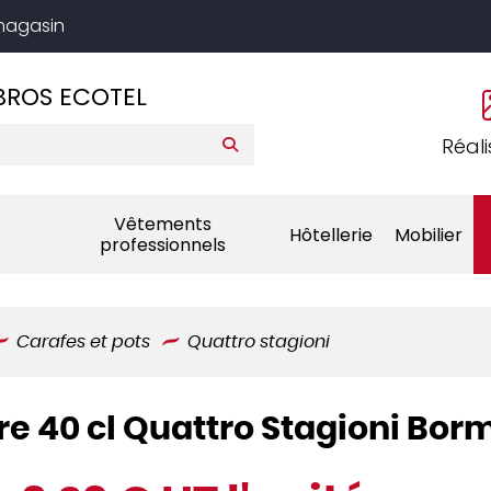
 magasin
BROS ECOTEL
Réali
Vêtements
Hôtellerie
Mobilier
professionnels
Carafes et pots
Quattro stagioni
e 40 cl Quattro Stagioni Borm