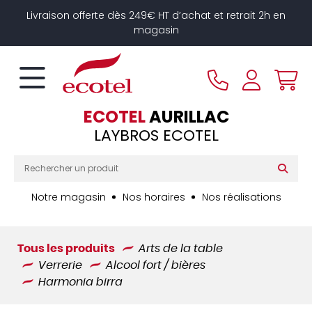
Panneau de gestion des cookies
Livraison offerte dès 249€ HT d’achat et retrait 2h en
magasin
ECOTEL
AURILLAC
LAYBROS ECOTEL
Notre magasin
Nos horaires
Nos réalisations
Tous les produits
Arts de la table
Verrerie
Alcool fort / bières
Harmonia birra