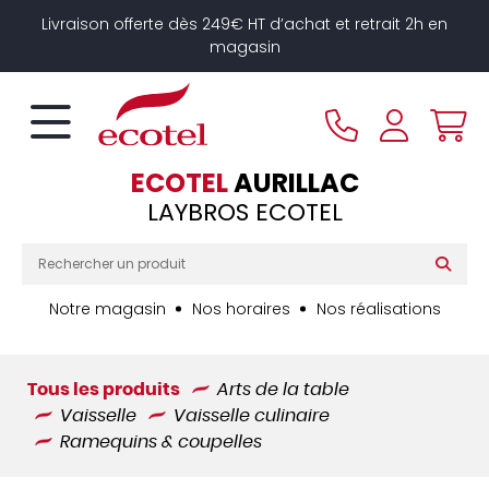
Panneau de gestion des cookies
Livraison offerte dès 249€ HT d’achat et retrait 2h en
magasin
ECOTEL
AURILLAC
LAYBROS ECOTEL
Notre magasin
Nos horaires
Nos réalisations
Tous les produits
Arts de la table
Vaisselle
Vaisselle culinaire
Ramequins & coupelles