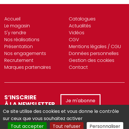
Accueil
Catalogues
Le magasin
Actualités
S'y rendre
Vidéos
Nos réalisations
CGV
Présentation
Mentions légales / CGU
Nos engagements
Données personnelles
Recrutement
Gestion des cookies
Marques partenaires
Contact
S’INSCRIRE
Je m'abonne
À LA NEWSLETTER
Ce site utilise des cookies et vous donne le contrôle
sur ceux que vous souhaitez activer
Tout accepter
Tout refuser
Personnaliser