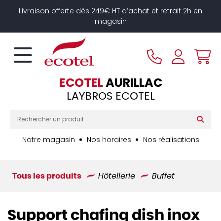
Panneau de gestion des cookies
Livraison offerte dès 249€ HT d’achat et retrait 2h en
magasin
ECOTEL
AURILLAC
LAYBROS ECOTEL
Notre magasin
Nos horaires
Nos réalisations
Tous les produits
Hôtellerie
Buffet
Support chafing dish inox