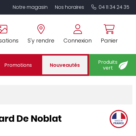
Notre magasin
Nos horaires
04 11 34 24 35
sations
S'y rendre
Connexion
Panier
Produits
Promotions
Nouveautés
vert
ard De Noblat