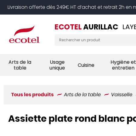
Panneau de gestion des cookies
Livraison offerte dès 249€ HT d’achat et retrait 2h en
ECOTEL
AURILLAC
LAY
Arts de la
Usage
Hygiène et
Cuisine
table
unique
entretien
Tous les produits
Arts de la table
Vaisselle
Assiette plate rond blanc 