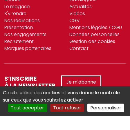
Le magasin
Actualités
S'y rendre
Vidéos
Nos réalisations
CGV
Présentation
Mentions légales / CGU
Nos engagements
Données personnelles
Recrutement
Gestion des cookies
Marques partenaires
Contact
S’INSCRIRE
Je m'abonne
À LA NEWSLETTER
Ce site utilise des cookies et vous donne le contrôle
sur ceux que vous souhaitez activer
Tout accepter
Tout refuser
Personnaliser
Réalisé avec :