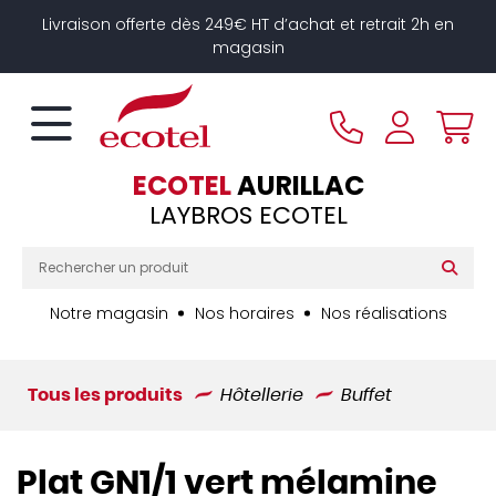
Panneau de gestion des cookies
Livraison offerte dès 249€ HT d’achat et retrait 2h en
magasin
ECOTEL
AURILLAC
LAYBROS ECOTEL
Notre magasin
Nos horaires
Nos réalisations
Tous les produits
Hôtellerie
Buffet
Plat GN1/1 vert mélamine