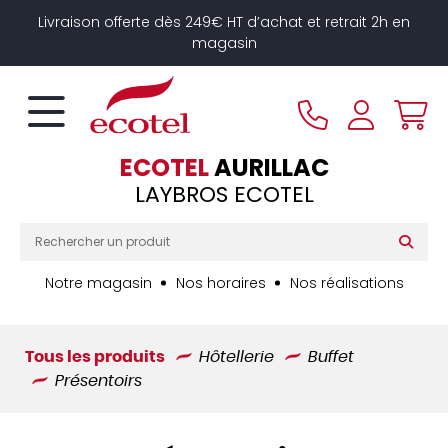
Panneau de gestion des cookies
Livraison offerte dès 249€ HT d’achat et retrait 2h en
magasin
ECOTEL
AURILLAC
LAYBROS ECOTEL
Notre magasin
Nos horaires
Nos réalisations
Tous les produits
Hôtellerie
Buffet
Présentoirs