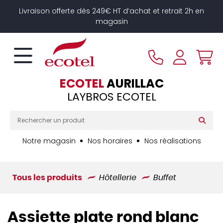
Panneau de gestion des cookies
Livraison offerte dès 249€ HT d’achat et retrait 2h en
magasin
ECOTEL
AURILLAC
LAYBROS ECOTEL
Notre magasin
Nos horaires
Nos réalisations
Tous les produits
Hôtellerie
Buffet
Assiette plate rond blanc