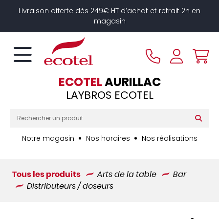
Panneau de gestion des cookies
Livraison offerte dès 249€ HT d’achat et retrait 2h en
magasin
ECOTEL
AURILLAC
LAYBROS ECOTEL
Notre magasin
Nos horaires
Nos réalisations
Tous les produits
Arts de la table
Bar
Distributeurs / doseurs