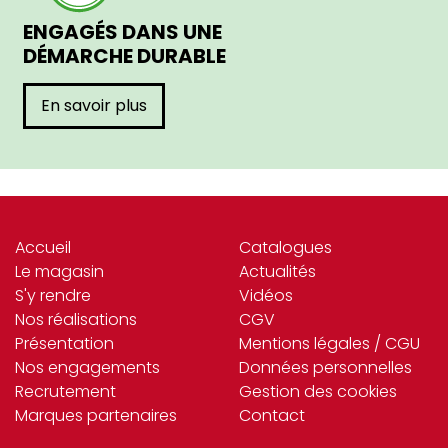
ENGAGÉS DANS UNE
DÉMARCHE DURABLE
En savoir plus
Accueil
Catalogues
Le magasin
Actualités
S'y rendre
Vidéos
Nos réalisations
CGV
Présentation
Mentions légales / CGU
Nos engagements
Données personnelles
Recrutement
Gestion des cookies
Marques partenaires
Contact