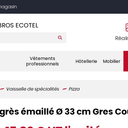
 magasin
BROS ECOTEL
Réali
Vêtements
Hôtellerie
Mobilier
professionnels
Vaisselle de spécialités
Pizza
e grès émaillé Ø 33 cm Gres C