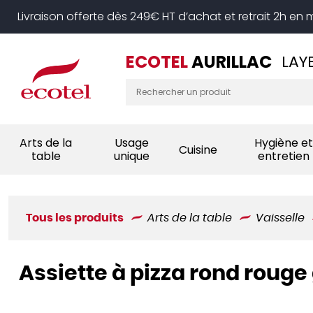
Panneau de gestion des cookies
Livraison offerte dès 249€ HT d’achat et retrait 2h en
ECOTEL
AURILLAC
LAY
Arts de la
Usage
Hygiène et
Cuisine
table
unique
entretien
Tous les produits
Arts de la table
Vaisselle
Assiette à pizza rond roug