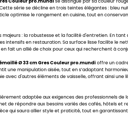
Gres Couleur pro.mundi
se distingue par sa couleur roug
Cette série se décline en trois teintes élégantes : bleu n
rticle optimise le rangement en cuisine, tout en conserva
majeurs : la robustesse et la facilité d'entretien. En tant
intensifs en restauration. Sa surface lisse facilite le net
a en fait un allié de choix pour ceux qui recherchent à con
 émaillé Ø 33 cm Gres Couleur pro.mundi
offre un cadre
ntit une manipulation aisée, tout en s’adaptant harmonie
ie avec d'autres éléments de vaisselle, offrant ainsi une
ièrement adaptée aux exigences des professionnels de la r
rmet de répondre aux besoins variés des cafés, hôtels et 
ièce qui saura allier style et praticité, tout en garantissa