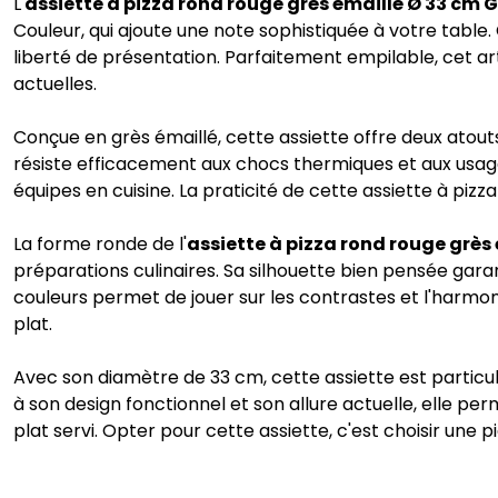
L'
assiette à pizza rond rouge grès émaillé Ø 33 cm 
Couleur, qui ajoute une note sophistiquée à votre table. 
liberté de présentation. Parfaitement empilable, cet a
actuelles.
Conçue en grès émaillé, cette assiette offre deux atouts 
résiste efficacement aux chocs thermiques et aux usages 
équipes en cuisine. La praticité de cette assiette à pizz
La forme ronde de l'
assiette à pizza rond rouge grès
préparations culinaires. Sa silhouette bien pensée gara
couleurs permet de jouer sur les contrastes et l'harmon
plat.
Avec son diamètre de 33 cm, cette assiette est particul
à son design fonctionnel et son allure actuelle, elle pe
plat servi. Opter pour cette assiette, c'est choisir une p