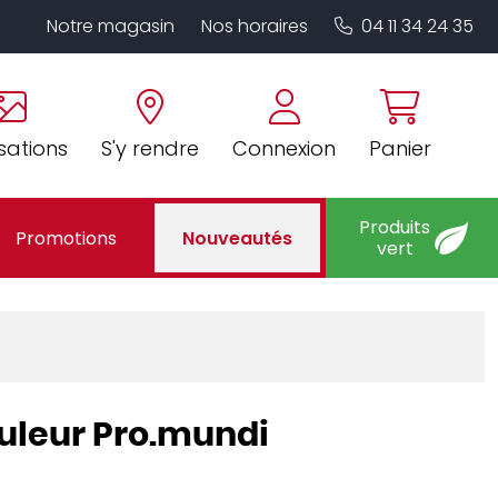
Notre magasin
Nos horaires
04 11 34 24 35
sations
S'y rendre
Connexion
Panier
Produits
Promotions
Nouveautés
vert
ouleur Pro.mundi