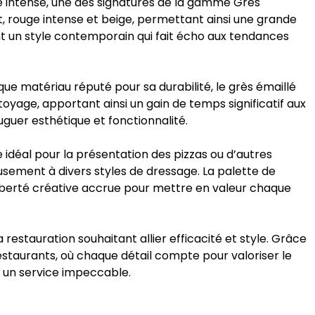
e intense, une des signatures de la gamme Grès
uit, rouge intense et beige, permettant ainsi une grande
nt un style contemporain qui fait écho aux tendances
 que matériau réputé pour sa durabilité, le grès émaillé
toyage, apportant ainsi un gain de temps significatif aux
juguer esthétique et fonctionnalité.
 idéal pour la présentation des pizzas ou d’autres
usement à divers styles de dressage. La palette de
 liberté créative accrue pour mettre en valeur chaque
estauration souhaitant allier efficacité et style. Grâce
restaurants, où chaque détail compte pour valoriser le
nt un service impeccable.