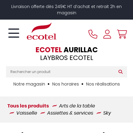
Panneau de gestion des cookies
Livraison offerte dès 249€ HT d’achat et retrait 2h en
magasin
ECOTEL
AURILLAC
LAYBROS ECOTEL
Notre magasin
Nos horaires
Nos réalisations
Tous les produits
Arts de la table
Vaisselle
Assiettes & services
Sky