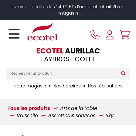
Panneau de gestion des cookies
Livraison offerte dès 249€ HT d’achat et retrait 2h en
magasin
ECOTEL
AURILLAC
LAYBROS ECOTEL
Notre magasin
Nos horaires
Nos réalisations
Tous les produits
Arts de la table
Vaisselle
Assiettes & services
Sky