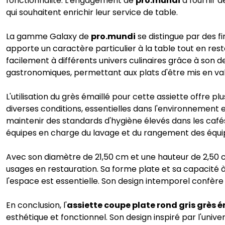
fonctionnalité. L'engagement de
pro.mundi
à fournir d
qui souhaitent enrichir leur service de table.
La gamme Galaxy de
pro.mundi
se distingue par des fi
apporte un caractère particulier à la table tout en rest
facilement à différents univers culinaires grâce à son 
gastronomiques, permettant aux plats d'être mis en va
L'utilisation du grès émaillé pour cette assiette offre p
diverses conditions, essentielles dans l'environnement ex
maintenir des standards d'hygiène élevés dans les cafés,
équipes en charge du lavage et du rangement des équ
Avec son diamètre de 21,50 cm et une hauteur de 2,50 c
usages en restauration. Sa forme plate et sa capacité à
l'espace est essentielle. Son design intemporel confèr
En conclusion, l'
assiette coupe plate rond gris grès 
esthétique et fonctionnel. Son design inspiré par l'univ