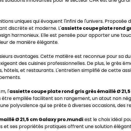
es solutions innovantes pour le secteur CHR est une garant
nitions uniques qui évoquent l'infini de l'univers. Proposée 
ant discrète et moderne. L'
assiette coupe plate rond g
design harmonieux. Elle est pensée pour apporter une touc
leur de manière élégante.
lusieurs avantages. Cette matière est reconnue pour sa dur
igeant des cuisines professionnelles. De plus, le grès émai
 hôtels, et restaurants. L'entretien simplifié de cette ass
ipements.
m, l'
assiette coupe plate rond gris grès émaillé Ø 21
 être empilée facilitent son rangement, un atout non négl
e une polyvalence qui se prête à diverses occasions, des 
émaillé Ø 21,5 cm Galaxy pro.mundi
est le choix idéal po
ers et ses propriétés pratiques offrent une solution élégan