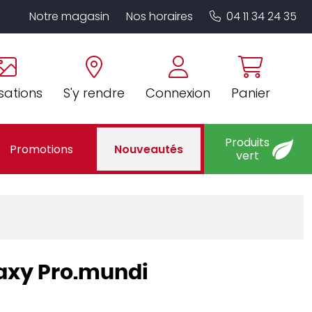
Notre magasin
Nos horaires
04 11 34 24 35
sations
S'y rendre
Connexion
Panier
Produits
Promotions
Nouveautés
vert
laxy Pro.mundi