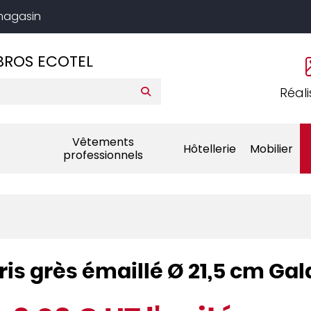
 magasin
BROS ECOTEL
Réali
Vêtements
Hôtellerie
Mobilier
professionnels
ris grès émaillé Ø 21,5 cm Ga