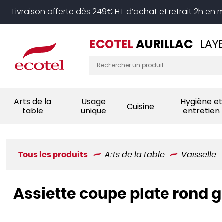
Panneau de gestion des cookies
Livraison offerte dès 249€ HT d’achat et retrait 2h en
ECOTEL
AURILLAC
LAY
Arts de la
Usage
Hygiène et
Cuisine
table
unique
entretien
Tous les produits
Arts de la table
Vaisselle
Assiette coupe plate rond g