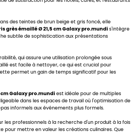
ie de satisfaction pour les hôtels, cafés, et restaurants
dans des teintes de brun beige et gris foncé, elle
ris grès émaillé Ø 21,5 cm Galaxy pro.mundi
s'intègre
he subtile de sophistication aux présentations
abilité, qui assure une utilisation prolongée sous
llé est facile à nettoyer, ce qui est crucial pour
iette permet un gain de temps significatif pour les
,5 cm Galaxy pro.mundi
est idéale pour de multiples
igeable dans les espaces de travail où l'optimisation de
repas informels aux événements plus formels.
ur les professionnels à la recherche d'un produit à la fois
te pour mettre en valeur les créations culinaires. Que