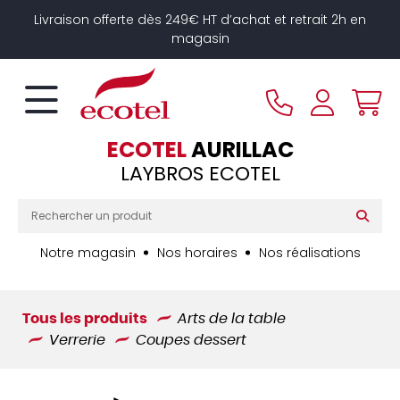
Panneau de gestion des cookies
Livraison offerte dès 249€ HT d’achat et retrait 2h en
magasin
ECOTEL
AURILLAC
LAYBROS ECOTEL
Notre magasin
Nos horaires
Nos réalisations
Tous les produits
Arts de la table
Verrerie
Coupes dessert