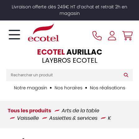
Panneau de gestion des cookies
Livraison offerte dès 249€ HT d’achat et retrait 2h en
magasin
ECOTEL
AURILLAC
LAYBROS ECOTEL
Notre magasin
Nos horaires
Nos réalisations
Tous les produits
Arts de la table
Vaisselle
Assiettes & services
K