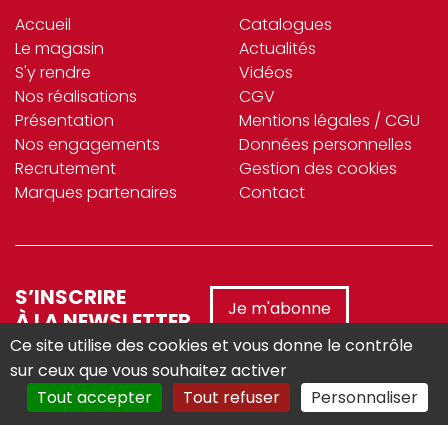
Accueil
Catalogues
Le magasin
Actualités
S'y rendre
Vidéos
Nos réalisations
CGV
Présentation
Mentions légales / CGU
Nos engagements
Données personnelles
Recrutement
Gestion des cookies
Marques partenaires
Contact
S’INSCRIRE
Je m'abonne
À LA NEWSLETTER
Ce site utilise des cookies et vous donne le contrôle
sur ceux que vous souhaitez activer
Tout accepter
Tout refuser
Personnaliser
Réalisé avec :