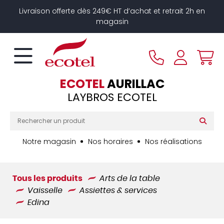
Panneau de gestion des cookies
Livraison offerte dès 249€ HT d’achat et retrait 2h en
magasin
ECOTEL
AURILLAC
LAYBROS ECOTEL
Notre magasin
Nos horaires
Nos réalisations
Tous les produits
Arts de la table
Vaisselle
Assiettes & services
Edina