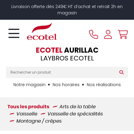
Panneau de gestion des cookies
Livraison offerte dès 249€ HT d’achat et retrait 2h en
magasin
ECOTEL
AURILLAC
LAYBROS ECOTEL
Notre magasin
Nos horaires
Nos réalisations
Tous les produits
Arts de la table
Vaisselle
Vaisselle de spécialités
Montagne / crêpes