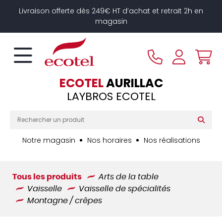
Panneau de gestion des cookies
Livraison offerte dès 249€ HT d’achat et retrait 2h en
magasin
ECOTEL
AURILLAC
LAYBROS ECOTEL
Notre magasin
Nos horaires
Nos réalisations
Tous les produits
Arts de la table
Vaisselle
Vaisselle de spécialités
Montagne / crêpes