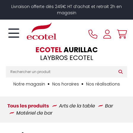
Panneau de gestion des cookies
Livraison offerte dès 249€ HT d’achat et retrait 2h en
magasin
ECOTEL
AURILLAC
LAYBROS ECOTEL
Notre magasin
Nos horaires
Nos réalisations
Tous les produits
Arts de la table
Bar
Matériel de bar