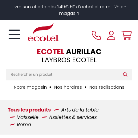
Panneau de gestion des cookies
Livraison offerte dès 249€ HT d’achat et retrait 2h en
magasin
ECOTEL
AURILLAC
LAYBROS ECOTEL
Notre magasin
Nos horaires
Nos réalisations
Tous les produits
Arts de la table
Vaisselle
Assiettes & services
Roma