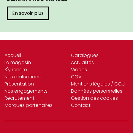
En savoir plus
Accueil
Catalogues
Le magasin
Actualités
S'y rendre
Vidéos
Nos réalisations
CGV
Présentation
Mentions légales / CGU
Nos engagements
Données personnelles
Recrutement
Gestion des cookies
Marques partenaires
Contact