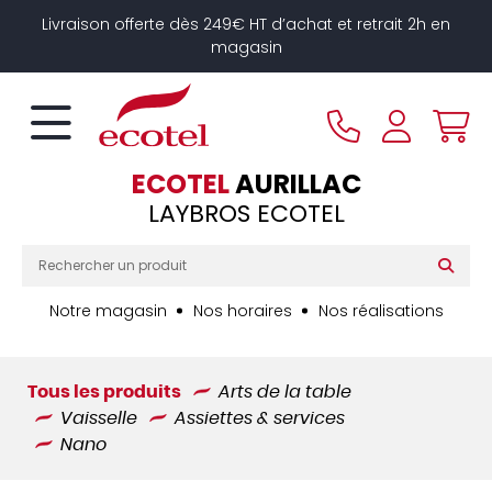
Panneau de gestion des cookies
Livraison offerte dès 249€ HT d’achat et retrait 2h en
magasin
ECOTEL
AURILLAC
LAYBROS ECOTEL
Notre magasin
Nos horaires
Nos réalisations
Tous les produits
Arts de la table
Vaisselle
Assiettes & services
Nano