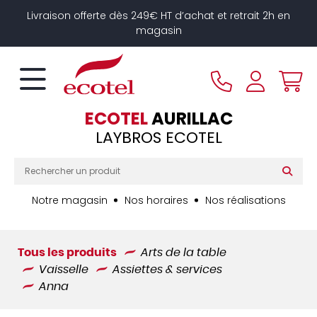
Panneau de gestion des cookies
Livraison offerte dès 249€ HT d’achat et retrait 2h en
magasin
ECOTEL
AURILLAC
LAYBROS ECOTEL
Notre magasin
Nos horaires
Nos réalisations
Tous les produits
Arts de la table
Vaisselle
Assiettes & services
Anna