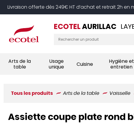
Panneau de gestion des cookies
Livraison offerte dès 249€ HT d’achat et retrait 2h en
ECOTEL
AURILLAC
LAY
Arts de la
Usage
Hygiène et
Cuisine
table
unique
entretien
Tous les produits
Arts de la table
Vaisselle
Assiette coupe plate rond b