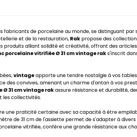
 fabricants de porcelaine au monde, se distinguant par sa
tellerie et de la restauration,
Rak
propose des collection
 produits alliant solidité et créativité, offrant des articl
c porcelaine vitrifiée Ø 31 cm vintage rak
s'inscrit da
lbées,
vintage
apporte une tendre nostalgie à vos tables
nce des convives, amenant un charme d'antan à vos prestati
e Ø 31 cm vintage rak
assure résistance et durabilité, de
 les collectivités.
re une praticité certaine avec sa capacité à être empilab
re de 31 cm de l'assiette permet de s'adapter à divers t
porcelaine vitrifiée, confère une grande résistance aux ch