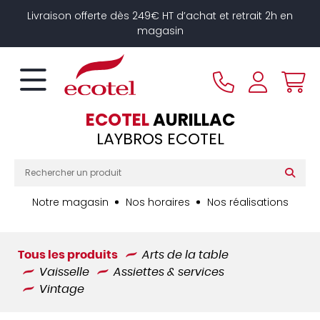
Panneau de gestion des cookies
Livraison offerte dès 249€ HT d’achat et retrait 2h en
magasin
ECOTEL
AURILLAC
LAYBROS ECOTEL
Notre magasin
Nos horaires
Nos réalisations
Tous les produits
Arts de la table
Vaisselle
Assiettes & services
Vintage