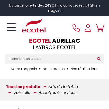
Panneau de gestion des cookies
Livraison offerte dès 249€ HT d’achat et retrait 2h en
magasin
ECOTEL
AURILLAC
LAYBROS ECOTEL
Notre magasin
Nos horaires
Nos réalisations
Tous les produits
Arts de la table
Vaisselle
Assiettes & services