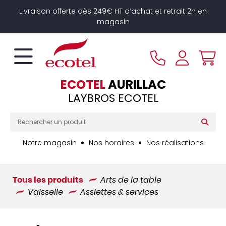
Panneau de gestion des cookies
Livraison offerte dès 249€ HT d’achat et retrait 2h en
magasin
ECOTEL
AURILLAC
LAYBROS ECOTEL
Notre magasin
Nos horaires
Nos réalisations
Tous les produits
Arts de la table
Vaisselle
Assiettes & services