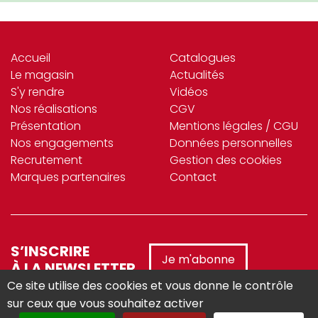
Accueil
Catalogues
Le magasin
Actualités
S'y rendre
Vidéos
Nos réalisations
CGV
Présentation
Mentions légales / CGU
Nos engagements
Données personnelles
Recrutement
Gestion des cookies
Marques partenaires
Contact
S’INSCRIRE
Je m'abonne
À LA NEWSLETTER
Ce site utilise des cookies et vous donne le contrôle
sur ceux que vous souhaitez activer