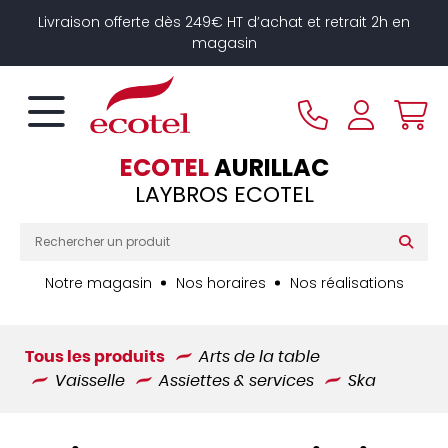
Panneau de gestion des cookies
Livraison offerte dès 249€ HT d’achat et retrait 2h en
magasin
ECOTEL
AURILLAC
LAYBROS ECOTEL
Notre magasin
Nos horaires
Nos réalisations
Tous les produits
Arts de la table
Vaisselle
Assiettes & services
Ska