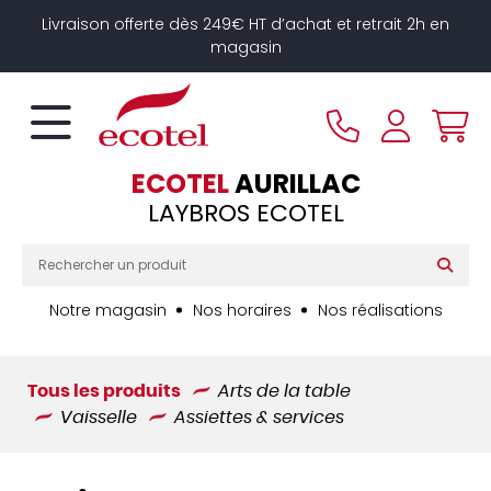
Panneau de gestion des cookies
Livraison offerte dès 249€ HT d’achat et retrait 2h en
magasin
ECOTEL
AURILLAC
LAYBROS ECOTEL
Notre magasin
Nos horaires
Nos réalisations
Tous les produits
Arts de la table
Vaisselle
Assiettes & services