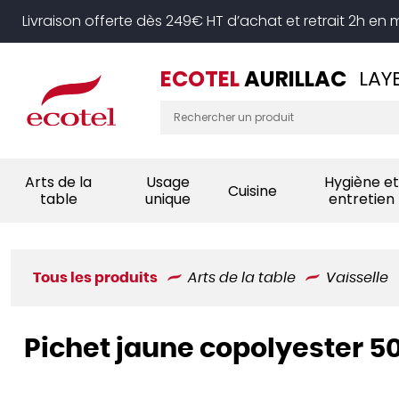
Panneau de gestion des cookies
Livraison offerte dès 249€ HT d’achat et retrait 2h en
ECOTEL
AURILLAC
LAY
Arts de la
Usage
Hygiène et
Cuisine
table
unique
entretien
Tous les produits
Arts de la table
Vaisselle
Pichet jaune copolyester 50