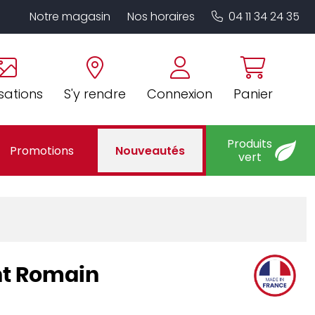
Notre magasin
Nos horaires
04 11 34 24 35
sations
S'y rendre
Connexion
Panier
Produits
Promotions
Nouveautés
vert
int Romain