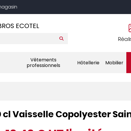
 magasin
BROS ECOTEL
Réali
Vêtements
Hôtellerie
Mobilier
professionnels
 cl Vaisselle Copolyester Sa