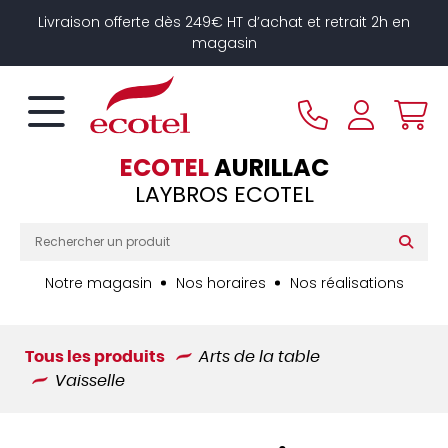
Panneau de gestion des cookies
Livraison offerte dès 249€ HT d’achat et retrait 2h en
magasin
ECOTEL
AURILLAC
LAYBROS ECOTEL
Notre magasin
Nos horaires
Nos réalisations
Tous les produits
Arts de la table
Vaisselle