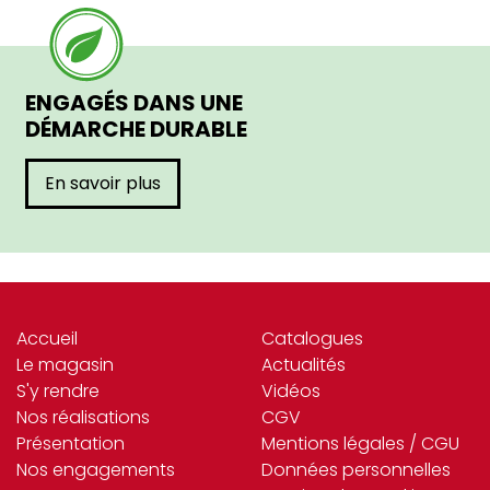
ENGAGÉS DANS UNE
DÉMARCHE DURABLE
En savoir plus
Accueil
Catalogues
Le magasin
Actualités
S'y rendre
Vidéos
Nos réalisations
CGV
Présentation
Mentions légales / CGU
Nos engagements
Données personnelles