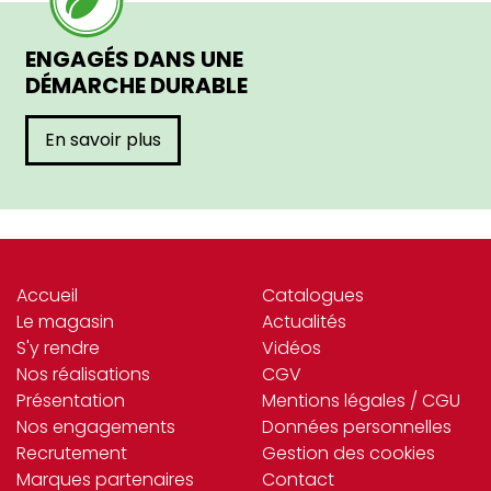
ENGAGÉS DANS UNE
DÉMARCHE DURABLE
En savoir plus
Accueil
Catalogues
Le magasin
Actualités
S'y rendre
Vidéos
Nos réalisations
CGV
Présentation
Mentions légales / CGU
Nos engagements
Données personnelles
Recrutement
Gestion des cookies
Marques partenaires
Contact