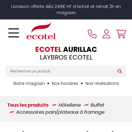
Panneau de gestion des cookies
Livraison offerte dès 249€ HT d’achat et retrait 2h en
magasin
ECOTEL
AURILLAC
LAYBROS ECOTEL
Notre magasin
Nos horaires
Nos réalisations
Tous les produits
Hôtellerie
Buffet
Accessoires pain/plateaux à fromage