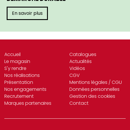
En savoir plus
Accueil
Catalogues
Le magasin
Actualités
S'y rendre
Vidéos
Nos réalisations
CGV
Présentation
Mentions légales / CGU
Nos engagements
Données personnelles
Recrutement
Gestion des cookies
Marques partenaires
Contact