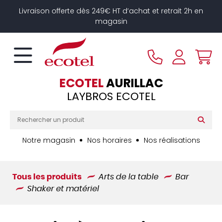
Panneau de gestion des cookies
Livraison offerte dès 249€ HT d’achat et retrait 2h en
magasin
ECOTEL
AURILLAC
LAYBROS ECOTEL
Notre magasin
Nos horaires
Nos réalisations
Tous les produits
Arts de la table
Bar
Shaker et matériel